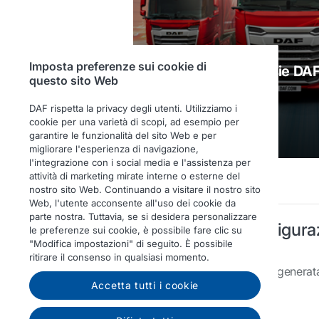
Imposta preferenze sui cookie di
Selezionare la serie DA
questo sito Web
DAF rispetta la privacy degli utenti. Utilizziamo i
cookie per una varietà di scopi, ad esempio per
garantire le funzionalità del sito Web e per
migliorare l'esperienza di navigazione,
l'integrazione con i social media e l'assistenza per
attività di marketing mirate interne o esterne del
nostro sito Web. Continuando a visitare il nostro sito
Web, l'utente acconsente all'uso dei cookie da
parte nostra. Tuttavia, se si desidera personalizzare
Recuperare la configura
le preferenze sui cookie, è possibile fare clic su
veicolo DAF
"Modifica impostazioni" di seguito. È possibile
ritirare il consenso in qualsiasi momento.
Inserire la chiave che è stata genera
Accetta tutti i cookie
del proprio veicolo DAF.