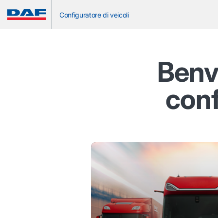
Configuratore di veicoli
Benv
conf