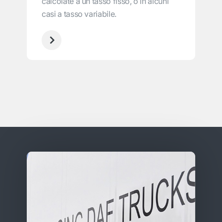
calcolate a un tasso fisso, o in alcuni
casi a tasso variabile.