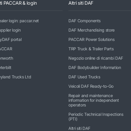
iti PACCAR & login
Altri siti DAF
aler login: paccar.net
DAF Components
pplier login
DAF Merchandising store
yDAF portal
PACCAR Power Solutions
ACCAR
TRP Truck & Trailer Parts
enworth
Negozio online di ricambi DAF
terbilt
DAF Bodybuilder Information
yland Trucks Ltd
DAF Used Trucks
Veicoli DAF Ready-to-Go
Repair and maintenance
information for independent
operators
Periodic Technical Inspections
(PTI)
Altri siti DAF