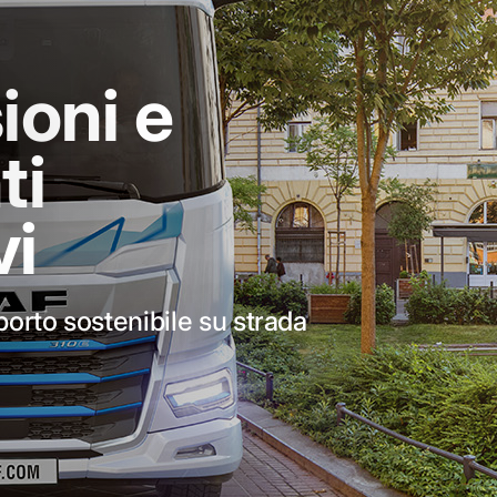
ioni e
ti
vi
porto sostenibile su strada