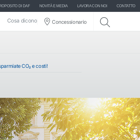
ROPOSITO DI DAF
NOVITÀ E MEDIA
LAVORA CON NOI
CONTATTO
Cosa dicono di DAF
Concessionario
parmiate CO₂ e costi!