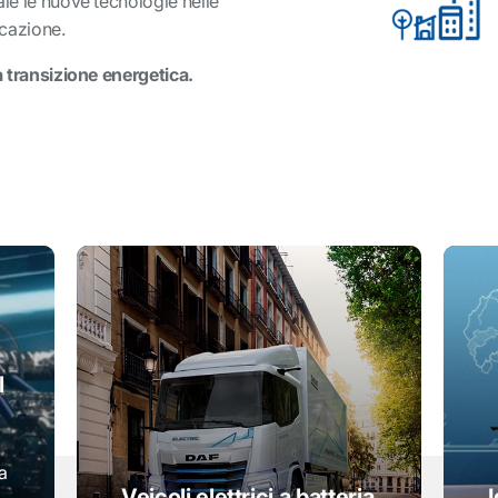
ale le nuove tecnologie nelle
icazione.
la transizione energetica.
l
a
Veicoli elettrici a batteria