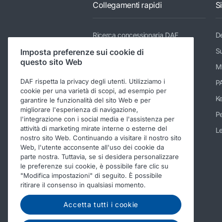
Collegamenti rapidi
S
Ricerca concessionaria DAF
De
Gamma dei modelli
Su
Imposta preferenze sui cookie di
questo sito Web
Servizi
M
DAF rispetta la privacy degli utenti. Utilizziamo i
Novità e media
P
cookie per una varietà di scopi, ad esempio per
Lavorare in DAF
K
garantire le funzionalità del sito Web e per
migliorare l'esperienza di navigazione,
Informazioni
Pe
l'integrazione con i social media e l'assistenza per
attività di marketing mirate interne o esterne del
Informazioni di contatto DAF
Le
nostro sito Web. Continuando a visitare il nostro sito
Codice di comportamento
Web, l'utente acconsente all'uso dei cookie da
parte nostra. Tuttavia, se si desidera personalizzare
le preferenze sui cookie, è possibile fare clic su
"Modifica impostazioni" di seguito. È possibile
ritirare il consenso in qualsiasi momento.
Accetta tutti i cookie