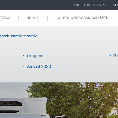
OTHER DAF SITES
A P
ttrica
Servizi
La rete concessionari DAF
 carburanti alternativi
Idrogeno
Ris
Verso il 2030