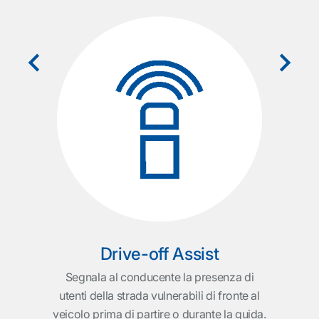
y
to
Reg
a
l'
stem
na
nte
con
a
Drive-off Assist
Segnala al conducente la presenza di
utenti della strada vulnerabili di fronte al
veicolo prima di partire o durante la guida.