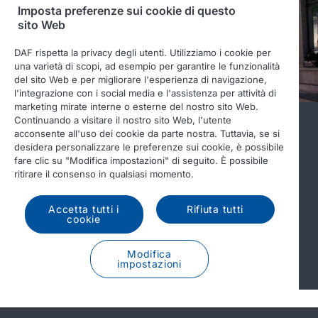
Imposta preferenze sui cookie di questo
sito Web
DAF rispetta la privacy degli utenti. Utilizziamo i cookie per
una varietà di scopi, ad esempio per garantire le funzionalità
del sito Web e per migliorare l'esperienza di navigazione,
l'integrazione con i social media e l'assistenza per attività di
marketing mirate interne o esterne del nostro sito Web.
Continuando a visitare il nostro sito Web, l'utente
Potenti prestazioni diesel
acconsente all'uso dei cookie da parte nostra. Tuttavia, se si
desidera personalizzare le preferenze sui cookie, è possibile
Oltre all'innovativa trasmissione elettrica completamente
fare clic su "Modifica impostazioni" di seguito. È possibile
a batteria, il nuovo DAF XB è disponibile con motori diesel
ritirare il consenso in qualsiasi momento.
PACCAR PX-5 e PACCAR PX-7. Questi motori sono
predisposti per l'uso dell'HVO, riducendo fino al 90% le
Accetta tutti i
Rifiuta tutti
emissioni di CO
(‘dalla fonte alla ruota’).
cookie
2
Modifica
Ulteriori informazioni
impostazioni