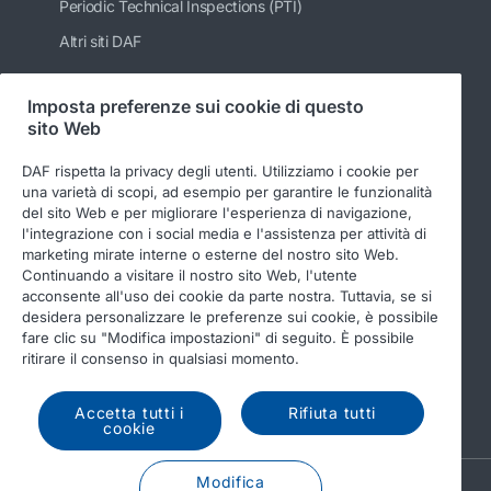
Periodic Technical Inspections (PTI)
Altri siti DAF
Imposta preferenze sui cookie di questo
sito Web
Seguici
DAF rispetta la privacy degli utenti. Utilizziamo i cookie per
una varietà di scopi, ad esempio per garantire le funzionalità
del sito Web e per migliorare l'esperienza di navigazione,
l'integrazione con i social media e l'assistenza per attività di
marketing mirate interne o esterne del nostro sito Web.
Continuando a visitare il nostro sito Web, l'utente
acconsente all'uso dei cookie da parte nostra. Tuttavia, se si
desidera personalizzare le preferenze sui cookie, è possibile
fare clic su "Modifica impostazioni" di seguito. È possibile
© 2026 DAF
Legal notice
Privacy statement
ritirare il consenso in qualsiasi momento.
General conditions
DAF and cookies
Accetta tutti i
Rifiuta tutti
Income Tax Report
cookie
Modifica