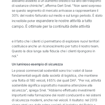
abbiamo assistito a un aumento drastico sul lato del trasporto
di sostanze chimiche", afferma Gert Snel. "Non sarei sorpreso
se questo segmento di mercato arrivasse a rappresentare il
30% del nostro fatturato sul medio e sul lungo periodo. È stato
espandere le nostre attività a tutto
incredibile poter
campo.
È ottimale per la continuità delle attività
e il fatto che i clienti ci permettano di esplorare nuovi territori
costituisce anche un riconoscimento per tutto il nostro team.
Questo la dice lunga sulla fiducia che i clienti ripongono in
noi."
Un luminoso esempio di sicurezza
Le prassi commerciali sostenibili sono tra i valori di base
fondamentali seguiti dalla società di logistica, che mantiene
una flotta di 180 veicoli, il 65% dei quali DAF. "Per noi, attività
sostenibile significa soprattutto massima attenzione alla
sicurezza", spiega Snel. "Abbiamo effettuato investimenti
importanti nella formazione dei nostri conducenti e nei sistemi
di sicurezza moderni, anche nei veicoli. Il risultato: nel 2013
siamo stati una delle prime società di logistica del Belgio a