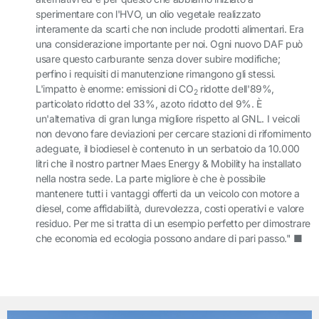
sperimentare con l'HVO, un olio vegetale realizzato
interamente da scarti che non include prodotti alimentari. Era
una considerazione importante per noi. Ogni nuovo DAF può
usare questo carburante senza dover subire modifiche;
perfino i requisiti di manutenzione rimangono gli stessi.
L'impatto è enorme: emissioni di CO
ridotte dell'89%,
2
particolato ridotto del 33%, azoto ridotto del 9%. È
un'alternativa di gran lunga migliore rispetto al GNL. I veicoli
non devono fare deviazioni per cercare stazioni di rifornimento
adeguate, il biodiesel è contenuto in un serbatoio da 10.000
litri che il nostro partner Maes Energy & Mobility ha installato
nella nostra sede. La parte migliore è che è possibile
mantenere tutti i vantaggi offerti da un veicolo con motore a
diesel, come affidabilità, durevolezza, costi operativi e valore
residuo. Per me si tratta di un esempio perfetto per dimostrare
che economia ed ecologia possono andare di pari passo." ■