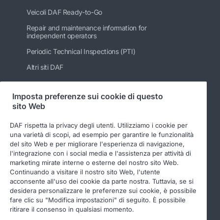
Veicoli DAF Ready-to-Go
Repair and maintenance information for
independent operators
Periodic Technical Inspections (PTI)
Altri siti DAF
Imposta preferenze sui cookie di questo
sito Web
Seguici
DAF rispetta la privacy degli utenti. Utilizziamo i cookie per
una varietà di scopi, ad esempio per garantire le funzionalità
del sito Web e per migliorare l'esperienza di navigazione,
l'integrazione con i social media e l'assistenza per attività di
marketing mirate interne o esterne del nostro sito Web.
Continuando a visitare il nostro sito Web, l'utente
acconsente all'uso dei cookie da parte nostra. Tuttavia, se si
desidera personalizzare le preferenze sui cookie, è possibile
fare clic su "Modifica impostazioni" di seguito. È possibile
© 2026 DAF
Legal notice
Privacy statement
ritirare il consenso in qualsiasi momento.