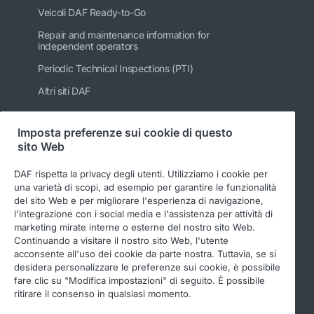
Veicoli DAF Ready-to-Go
Repair and maintenance information for
independent operators
Periodic Technical Inspections (PTI)
Altri siti DAF
Imposta preferenze sui cookie di questo
sito Web
Seguici
DAF rispetta la privacy degli utenti. Utilizziamo i cookie per
una varietà di scopi, ad esempio per garantire le funzionalità
del sito Web e per migliorare l'esperienza di navigazione,
l'integrazione con i social media e l'assistenza per attività di
marketing mirate interne o esterne del nostro sito Web.
Continuando a visitare il nostro sito Web, l'utente
acconsente all'uso dei cookie da parte nostra. Tuttavia, se si
desidera personalizzare le preferenze sui cookie, è possibile
fare clic su "Modifica impostazioni" di seguito. È possibile
© 2026 DAF
Legal notice
Privacy statement
ritirare il consenso in qualsiasi momento.
General conditions
DAF and cookies