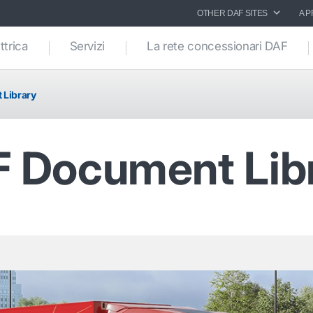
OTHER DAF SITES
A P
ttrica
Servizi
La rete concessionari DAF
 Library
 Document Lib