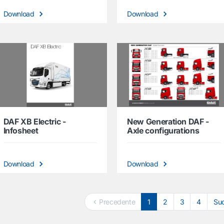
Download
Download
DAF XB Electric -
New Generation DAF -
Infosheet
Axle configurations
Download
Download
Precedente
1
2
3
4
Su