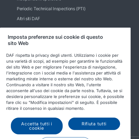
Periodic Technical Inspections (PTI)
Altri siti DAF
Imposta preferenze sui cookie di questo
sito Web
Seguici
DAF rispetta la privacy degli utenti. Utilizziamo i cookie per
una varietà di scopi, ad esempio per garantire le funzionalità
del sito Web e per migliorare l'esperienza di navigazione,
l'integrazione con i social media e l'assistenza per attività di
marketing mirate interne o esterne del nostro sito Web.
Continuando a visitare il nostro sito Web, l'utente
acconsente all'uso dei cookie da parte nostra. Tuttavia, se si
desidera personalizzare le preferenze sui cookie, è possibile
fare clic su "Modifica impostazioni" di seguito. È possibile
© 2026 DAF
Legal notice
Privacy statement
ritirare il consenso in qualsiasi momento.
General conditions
DAF and cookies
Accetta tutti i
Rifiuta tutti
Income Tax Report
cookie