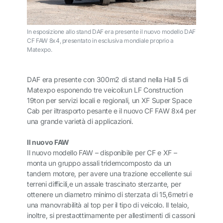
In esposizione allo stand DAF era presente il nuovo modello DAF
CF FAW 8x4, presentato in esclusiva mondiale proprio a
Matexpo.
DAF era presente con 300m2 di stand nella Hall 5 di
Matexpo esponendo tre veicoli:un LF Construction
19ton per servizi locali e regionali, un XF Super Space
Cab per iltrasporto pesante e il nuovo CF FAW 8x4 per
una grande varietà di applicazioni.
Il nuovo FAW
Il nuovo modello FAW – disponibile per CF e XF –
monta un gruppo assali tridemcomposto da un
tandem motore, per avere una trazione eccellente sui
terreni difficili,e un assale trascinato sterzante, per
ottenere un diametro minimo di sterzata di 15,6metri e
una manovrabilità al top per il tipo di veicolo. Il telaio,
inoltre, si prestaottimamente per allestimenti di cassoni