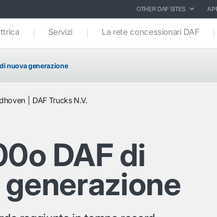
OTHER DAF SITES
A P
ttrica
Servizi
La rete concessionari DAF
di nuova generazione
ndhoven
DAF Trucks N.V.
00o DAF di
 generazione