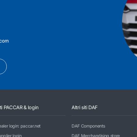
iti PACCAR & login
Altri siti DAF
aler login: paccar.net
DAF Components
pplier login
DAF Merchandising store