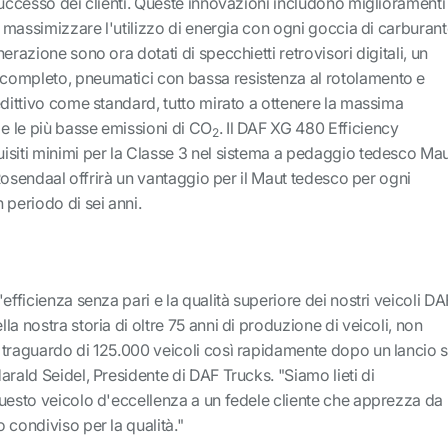
successo dei clienti. Queste innovazioni includono miglioramenti
a massimizzare l'utilizzo di energia con ogni goccia di carburant
erazione sono ora dotati di specchietti retrovisori digitali, un
completo, pneumatici con bassa resistenza al rotolamento e
edittivo come standard, tutto mirato a ottenere la massima
 e le più basse emissioni di CO
. Il DAF XG 480 Efficiency
2
isiti minimi per la Classe 3 nel sistema a pedaggio tedesco Ma
o Rosendaal offrirà un vantaggio per il Maut tedesco per ogni
 periodo di sei anni.
efficienza senza pari e la qualità superiore dei nostri veicoli DA
a nostra storia di oltre 75 anni di produzione di veicoli, non
 traguardo di 125.000 veicoli così rapidamente dopo un lancio s
arald Seidel, Presidente di DAF Trucks. "Siamo lieti di
questo veicolo d'eccellenza a un fedele cliente che apprezza da
 condiviso per la qualità."