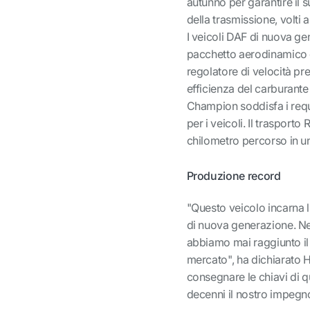
autunno per garantire il 
della trasmissione, volti 
I veicoli DAF di nuova gen
pacchetto aerodinamico 
regolatore di velocità pr
efficienza del carburante
Champion soddisfa i requ
per i veicoli. Il trasport
chilometro percorso in un
Produzione record
"Questo veicolo incarna l'
di nuova generazione. Nell
abbiamo mai raggiunto il
mercato", ha dichiarato H
consegnare le chiavi di 
decenni il nostro impegno