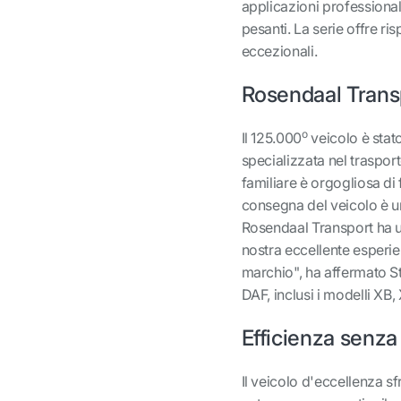
applicazioni professionali
pesanti. La serie offre r
eccezionali.
Rosendaal Trans
o
Il 125.000
veicolo è stat
specializzata nel trasport
familiare è orgogliosa di f
consegna del veicolo è uno
Rosendaal Transport ha un
nostra eccellente esperie
marchio", ha affermato St
DAF, inclusi i modelli XB,
Efficienza senza
Il veicolo d'eccellenza sf