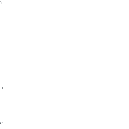
hi
ri
so