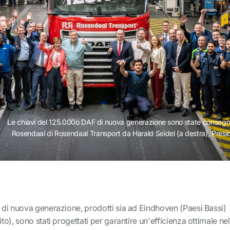
Le chiavi del 125.000o DAF di nuova generazione sono state consegn
Rosendaal di Rosendaal Transport da Harald Seidel (a destra), Presi
di nuova generazione, prodotti sia ad Eindhoven (Paesi Bassi)
), sono stati progettati per garantire un'efficienza ottimale nel