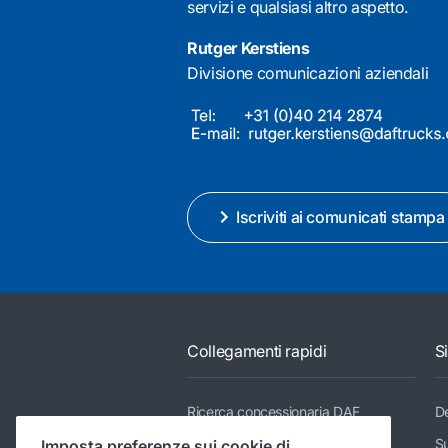
servizi e qualsiasi altro aspetto.
Rutger Kerstiens
Divisione comunicazioni aziendali
Iscriviti ai comunicati stampa
Collegamenti rapidi
S
Ricerca concessionaria DAF
De
Gamma dei modelli
Su
Imposta preferenze sui cookie di