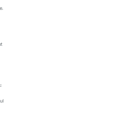
e.
ut
F
ul