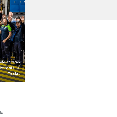
ate a Stefan
dente di DAF
Trucks.
le