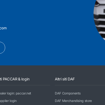
iti PACCAR & login
Altri siti DAF
aler login: paccar.net
DAF Components
pplier login
DAF Merchandising store