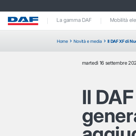
La gamma DAF
Mobilità ele
Home
Novità e media
Il DAF XF di N
martedì 16 settembre 20
Il DAF
genera
aggiud