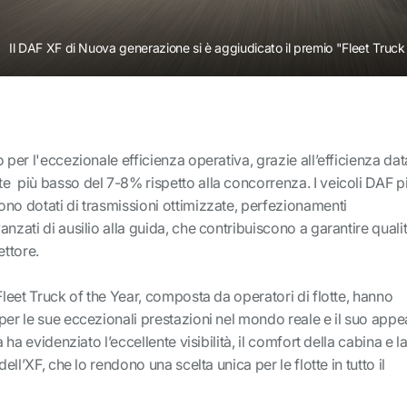
Il DAF XF di Nuova generazione si è aggiudicato il premio "Fleet Truck
 per l'eccezionale efficienza operativa, grazie all’efficienza dat
e più basso del 7-8% rispetto alla concorrenza. I veicoli DAF p
no dotati di trasmissioni ottimizzate, perfezionamenti
nzati di ausilio alla guida, che contribuiscono a garantire quali
ettore.
Fleet Truck of the Year, composta da operatori di flotte, hanno
per le sue eccezionali prestazioni nel mondo reale e il suo appe
a ha evidenziato l’eccellente visibilità, il comfort della cabina e l
dell’XF, che lo rendono una scelta unica per le flotte in tutto il