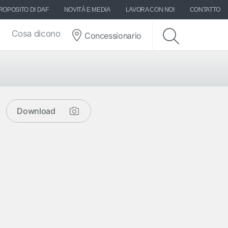
ROPOSITO DI DAF
NOVITÀ E MEDIA
LAVORA CON NOI
CONTATTO
Cosa dicono di DAF
Concessionario
Download