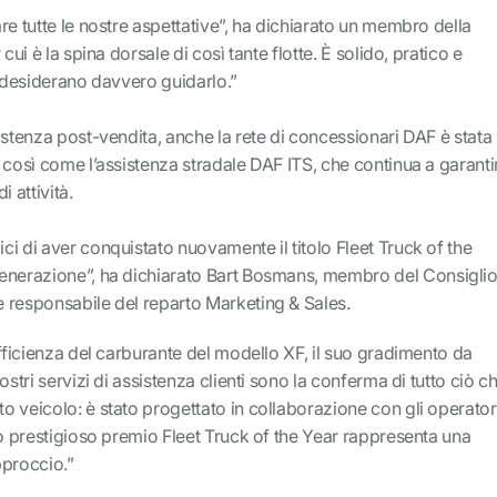
re tutte le nostre aspettative”, ha dichiarato un membro della
cui è la spina dorsale di così tante flotte. È solido, pratico e
i desiderano davvero guidarlo.”
istenza post-vendita, anche la rete di concessionari DAF è stata
 così come l’assistenza stradale DAF ITS, che continua a garanti
i attività.
i di aver conquistato nuovamente il titolo Fleet Truck of the
enerazione”, ha dichiarato Bart Bosmans, membro del Consigli
 responsabile del reparto Marketing & Sales.
efficienza del carburante del modello XF, il suo gradimento da
ostri servizi di assistenza clienti sono la conferma di tutto ciò c
 veicolo: è stato progettato in collaborazione con gli operatori
to prestigioso premio Fleet Truck of the Year rappresenta una
pproccio.”