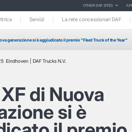
OTHER DAF SITES
A P
ttrica
Servizi
La rete concessionari DAF
uova generazione si è aggiudicato il premio "Fleet Truck of the Year"
25
Eindhoven
DAF Trucks N.V.
 XF di Nuova
zione si è
icato il premio