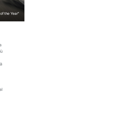
 of the Year"
a
iù
tà
al
a