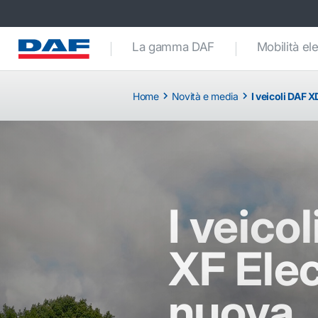
La gamma DAF
Mobilità ele
Home
Novità e media
I veicoli DAF 
I veico
XF Elec
nuova