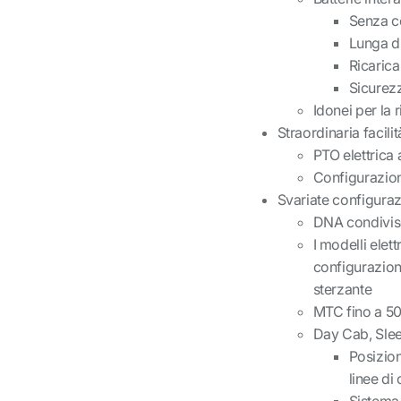
Senza co
Lunga du
Ricarica
Sicurez
Idonei per la 
Straordinaria facilit
PTO elettrica
Configurazioni
Svariate configurazi
DNA condivis
I modelli elet
configurazione
sterzante
MTC fino a 50
Day Cab, Sle
Posizio
linee di