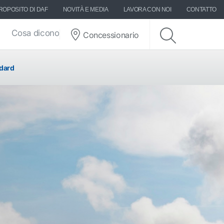
ROPOSITO DI DAF
NOVITÀ E MEDIA
LAVORA CON NOI
CONTATTO
Cosa dicono di DAF
Concessionario
ndard