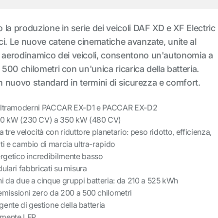
la produzione in serie dei veicoli DAF XD e XF Electric
ci. Le nuove catene cinematiche avanzate, unite al
aerodinamico dei veicoli, consentono un'autonomia a
 500 chilometri con un'unica ricarica della batteria.
un nuovo standard in termini di sicurezza e comfort.
 ultramoderni PACCAR EX-D1 e PACCAR EX-D2
70 kW (230 CV) a 350 kW (480 CV)
 tre velocità con riduttore planetario: peso ridotto, efficienza,
ti e cambio di marcia ultra-rapido
getico incredibilmente basso
ulari fabbricati su misura
i da due a cinque gruppi batteria: da 210 a 525 kWh
missioni zero da 200 a 500 chilometri
igente di gestione della batteria
ramente LFP