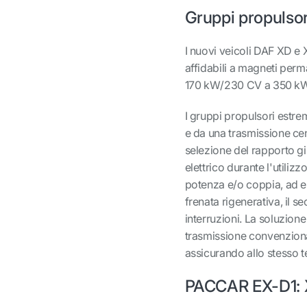
Gruppi propulsor
I nuovi veicoli DAF XD e X
affidabili a magneti pe
170 kW/230 CV a 350 k
I gruppi propulsori estr
e da una trasmissione cent
selezione del rapporto gi
elettrico durante l'utiliz
potenza e/o coppia, ad es
frenata rigenerativa, il
interruzioni. La soluzion
trasmissione convenzional
assicurando allo stesso
PACCAR EX-D1: X