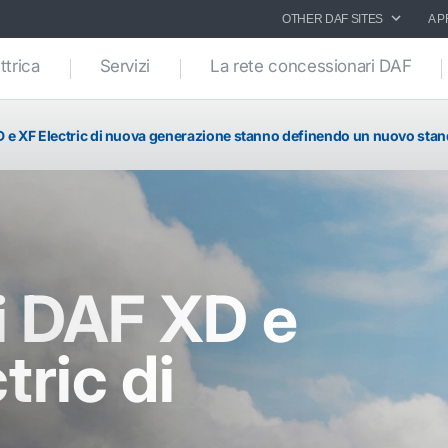
OTHER DAF SITES
A P
ttrica
Servizi
La rete concessionari DAF
XD e XF Electric di nuova generazione stanno definendo un nuovo sta
li DAF XD e
tric di