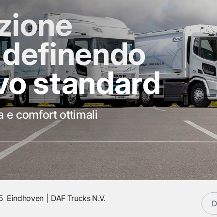
zione
 definendo
vo standard
a e comfort ottimali
5
Eindhoven
DAF Trucks N.V.
D