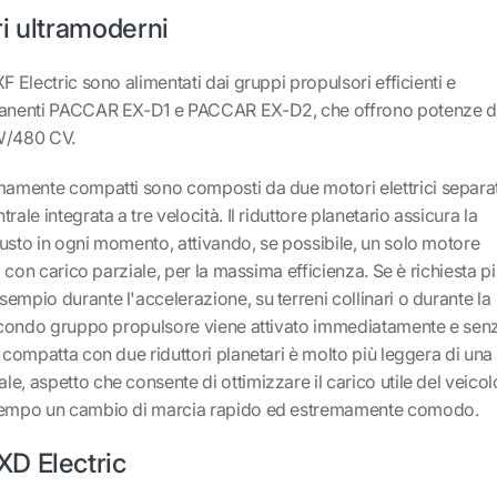
i ultramoderni
F Electric sono alimentati dai gruppi propulsori efficienti e
rmanenti PACCAR EX-D1 e PACCAR EX-D2, che offrono potenze 
W/480 CV.
emamente compatti sono composti da due motori elettrici separat
rale integrata a tre velocità. Il riduttore planetario assicura la
usto in ogni momento, attivando, se possibile, un solo motore
zo con carico parziale, per la massima efficienza. Se è richiesta p
empio durante l'accelerazione, su terreni collinari o durante la
 secondo gruppo propulsore viene attivato immediatamente e sen
e compatta con due riduttori planetari è molto più leggera di una
e, aspetto che consente di ottimizzare il carico utile del veicol
 tempo un cambio di marcia rapido ed estremamente comodo.
D Electric