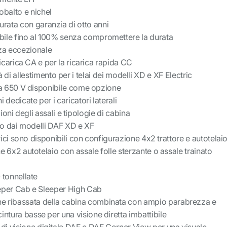
balto e nichel
rata con garanzia di otto anni
bile fino al 100% senza compromettere la durata
za eccezionale
ricarica CA e per la ricarica rapida CC
à di allestimento per i telai dei modelli XD e XF Electric
 a 650 V disponibile come opzione
 dedicate per i caricatori laterali
oni degli assali e tipologie di cabina
o dai modelli DAF XD e XF
trici sono disponibili con configurazione 4x2 trattore e autotelaio
 6x2 autotelaio con assale folle sterzante o assale trainato
 tonnellate
eper Cab e Sleeper High Cab
ne ribassata della cabina combinata con ampio parabrezza e
 cintura basse per una visione diretta imbattibile