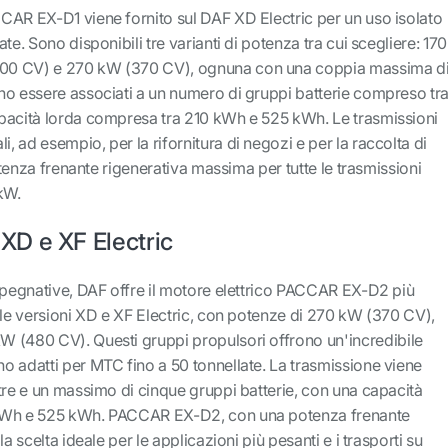
CAR EX-D1 viene fornito sul DAF XD Electric per un uso isolato
te. Sono disponibili tre varianti di potenza tra cui scegliere: 170
00 CV) e 270 kW (370 CV), ognuna con una coppia massima d
no essere associati a un numero di gruppi batterie compreso tr
pacità lorda compresa tra 210 kWh e 525 kWh. Le trasmissioni
 ad esempio, per la rifornitura di negozi e per la raccolta di
potenza frenante rigenerativa massima per tutte le trasmissioni
kW.
D e XF Electric
impegnative, DAF offre il motore elettrico PACCAR EX-D2 più
lle versioni XD e XF Electric, con potenze di 270 kW (370 CV),
 (480 CV). Questi gruppi propulsori offrono un'incredibile
o adatti per MTC fino a 50 tonnellate. La trasmissione viene
tre e un massimo di cinque gruppi batterie, con una capacità
kWh e 525 kWh. PACCAR EX-D2, con una potenza frenante
a scelta ideale per le applicazioni più pesanti e i trasporti su