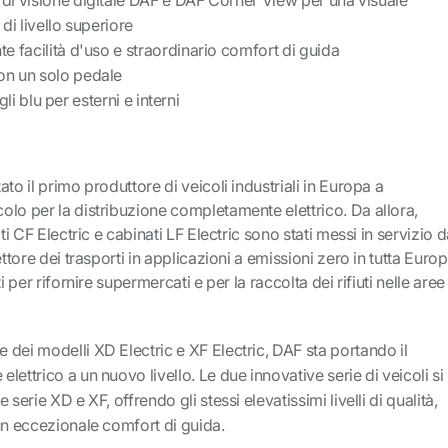
di visione digitale DAF e DAF Corner View per una visuale
 di livello superiore
te facilità d'uso e straordinario comfort di guida
on un solo pedale
li blu per esterni e interni
to il primo produttore di veicoli industriali in Europa a
lo per la distribuzione completamente elettrico. Da allora,
ti CF Electric e cabinati LF Electric sono stati messi in servizio d
ettore dei trasporti in applicazioni a emissioni zero in tutta Europ
i per rifornire supermercati e per la raccolta dei rifiuti nelle aree
dei modelli XD Electric e XF Electric, DAF sta portando il
ettrico a un nuovo livello. Le due innovative serie di veicoli si
serie XD e XF, offrendo gli stessi elevatissimi livelli di qualità,
un eccezionale comfort di guida.