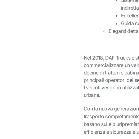
Sistema 
indiretta
Eccellen
Guida c
Eleganti dettag
Nel 2018, DAF Trucks è sta
commercializzare un veico
decine di trattori e cabina
principali operatori del s
I veicoli vengono utilizzat
urbane.
Con la nuova generazione 
trasporto completamente el
basano sulle pluripremiate 
efficienza e sicurezza e 