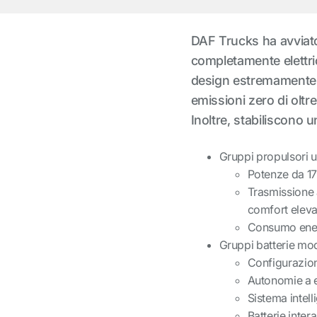
DAF Trucks ha avviato 
completamente elettri
design estremamente 
emissioni zero di oltre
Inoltre, stabiliscono 
Gruppi propulsori
Potenze da 1
Trasmissione a
comfort eleva
Consumo ener
Gruppi batterie mod
Configurazion
Autonomie a e
Sistema intell
Batterie inte