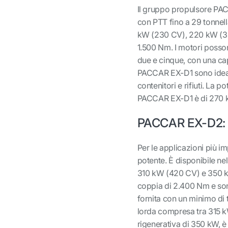
Il gruppo propulsore PAC
con PTT fino a 29 tonnella
kW (230 CV), 220 kW (3
1.500 Nm. I motori posso
due e cinque, con una ca
PACCAR EX-D1 sono ideali,
contenitori e rifiuti. La 
PACCAR EX-D1 è di 270 
PACCAR EX-D2: X
Per le applicazioni più 
potente. È disponibile ne
310 kW (420 CV) e 350 kW
coppia di 2.400 Nm e son
fornita con un minimo di 
lorda compresa tra 315 
rigenerativa di 350 kW, è l