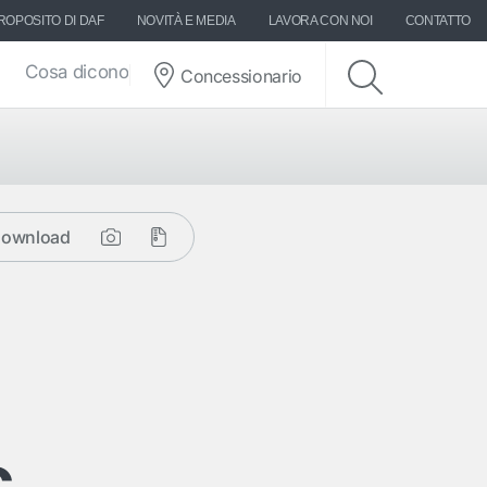
ROPOSITO DI DAF
NOVITÀ E MEDIA
LAVORA CON NOI
CONTATTO
Cosa dicono di DAF
Concessionario
ownload
c