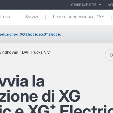
OTHER DAF SITES
A P
ttrica
Servizi
La rete concessionari DAF
roduzione di XG Electric e XG⁺ Electric
Eindhoven
DAF Trucks N.V.
D
via la
zione di XG
ic e XG⁺ Electri