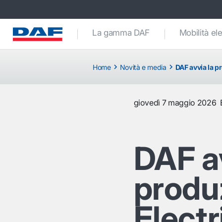
La gamma DAF
Mobilità ele
Home
Novità e media
DAF avvia la p
giovedì 7 maggio 2026
DAF av
produ
Electr