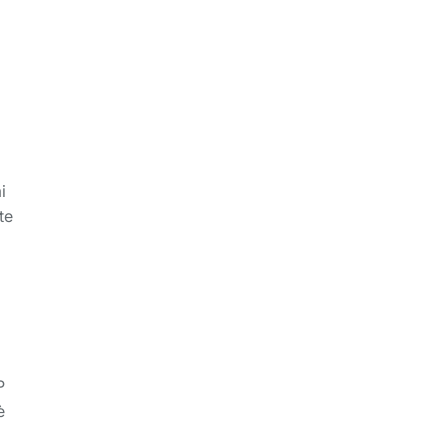
i
te
P
è