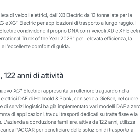
a di veicoli elettrici, dall'XB Electric da 12 tonnellate per la
+
'XG e XG
Electric per applicazioni di trasporto a lungo raggio. I
Electric condividono il proprio DNA con i veicoli XD e XF Electri
ernational Truck of the Year 2026" per l'elevata efficienza, la
e e l'eccellente comfort di guida.
 122 anni di attività
+
 nuovo XG
Electric rappresenta un ulteriore traguardo nella
i elettrici DAF di Hellmold & Plank, con sede a Gießen, nel cuore
re di servizi logistici ha già implementato vari modelli DAF a zer
a di applicazioni, tra cui trasporti dedicati su tratte fisse e la
. L'azienda a conduzione familiare, attiva da 122 anni, utilizza
 ricarica PACCAR per beneficiare delle soluzioni di trasporto a