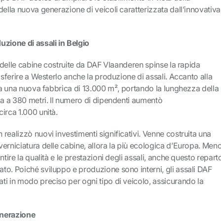
della nuova generazione di veicoli caratterizzata dall’innovativa
uzione di assali in Belgio
tà delle cabine costruite da DAF Vlaanderen spinse la rapida
asferire a Westerlo anche la produzione di assali. Accanto alla
ita una nuova fabbrica di 13.000 m², portando la lunghezza della
da a 380 metri. Il numero di dipendenti aumentò
irca 1.000 unità.
realizzò nuovi investimenti significativi. Venne costruita una
erniciatura delle cabine, allora la più ecologica d’Europa. Men
ntire la qualità e le prestazioni degli assali, anche questo repart
to. Poiché sviluppo e produzione sono interni, gli assali DAF
i in modo preciso per ogni tipo di veicolo, assicurando la
enerazione