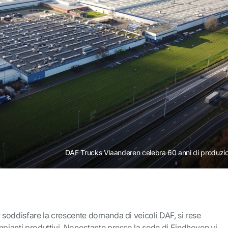
DAF Trucks Vlaanderen celebra 60 anni di produzion
r soddisfare la crescente domanda di veicoli DAF, si rese
mpianti produttivi. Nonostante presso la sede di Eindhoven vi