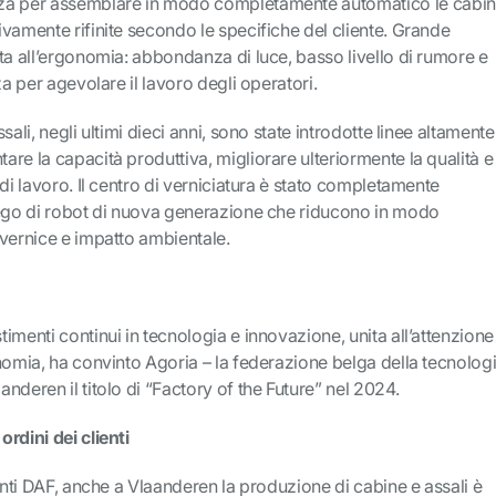
za per assemblare in modo completamente automatico le cabi
vamente rifinite secondo le specifiche del cliente. Grande
ta all’ergonomia: abbondanza di luce, basso livello di rumore e
za per agevolare il lavoro degli operatori.
sali, negli ultimi dieci anni, sono state introdotte linee altamente
re la capacità produttiva, migliorare ulteriormente la qualità e
di lavoro. Il centro di verniciatura è stato completamente
iego di robot di nuova generazione che riducono in modo
 vernice e impatto ambientale.
imenti continui in tecnologia e innovazione, unita all’attenzione
nomia, ha convinto Agoria – la federazione belga della tecnolog
nderen il titolo di “Factory of the Future” nel 2024.
rdini dei clienti
menti DAF, anche a Vlaanderen la produzione di cabine e assali è