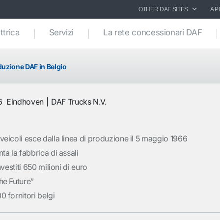
OTHER DAF SITES
A P
ttrica
Servizi
La rete concessionari DAF
duzione DAF in Belgio
6
Eindhoven
DAF Trucks N.V.
veicoli esce dalla linea di produzione il 5 maggio 1966
ta la fabbrica di assali
nvestiti 650 milioni di euro
he Future”
0 fornitori belgi