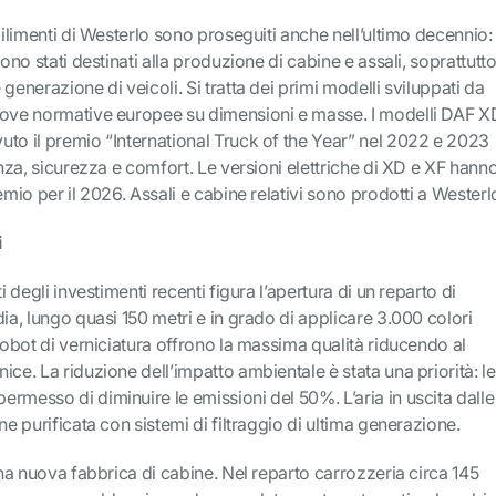
bilimenti di Westerlo sono proseguiti anche nell’ultimo decennio:
sono stati destinati alla produzione di cabine e assali, soprattutt
generazione di veicoli. Si tratta dei primi modelli sviluppati da
uove normative europee su dimensioni e masse. I modelli DAF X
to il premio “International Truck of the Year” nel 2022 e 2023
enza, sicurezza e comfort. Le versioni elettriche di XD e XF hann
emio per il 2026. Assali e cabine relativi sono prodotti a Westerl
i
i degli investimenti recenti figura l’apertura di un reparto di
dia, lungo quasi 150 metri e in grado di applicare 3.000 colori
 robot di verniciatura offrono la massima qualità riducendo al
ice. La riduzione dell’impatto ambientale è stata una priorità: le
rmesso di diminuire le emissioni del 50%. L’aria in uscita dalle
ne purificata con sistemi di filtraggio di ultima generazione.
una nuova fabbrica di cabine. Nel reparto carrozzeria circa 145