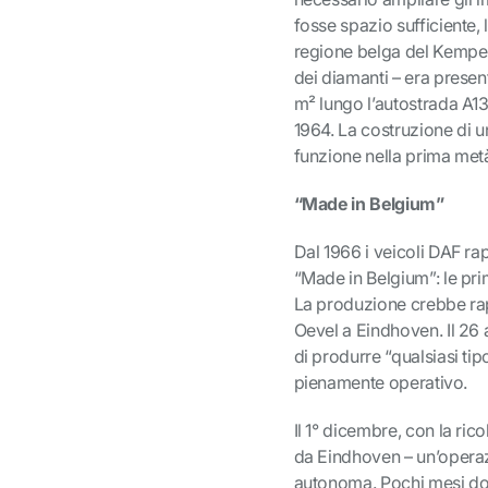
fosse spazio sufficiente, 
regione belga del Kempen,
dei diamanti – era presen
m² lungo l’autostrada A13, 
1964. La costruzione di un
funzione nella prima metà
“Made in Belgium”
Dal 1966 i veicoli DAF r
“Made in Belgium”: le pri
La produzione crebbe rapi
Oevel a Eindhoven. Il 26
di produrre “qualsiasi tip
pienamente operativo.
Il 1° dicembre, con la ri
da Eindhoven – un’operaz
autonoma. Pochi mesi dop