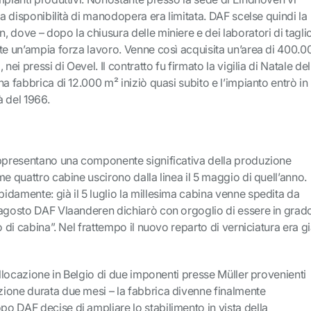
la disponibilità di manodopera era limitata. DAF scelse quindi la
 dove – dopo la chiusura delle miniere e dei laboratori di tagli
te un’ampia forza lavoro. Venne così acquisita un’area di 400.0
nei pressi di Oevel. Il contratto fu firmato la vigilia di Natale del
a fabbrica di 12.000 m² iniziò quasi subito e l’impianto entrò in
 del 1966.
appresentano una componente significativa della produzione
me quattro cabine uscirono dalla linea il 5 maggio di quell’anno.
damente: già il 5 luglio la millesima cabina venne spedita da
 agosto DAF Vlaanderen dichiarò con orgoglio di essere in grad
o di cabina”. Nel frattempo il nuovo reparto di verniciatura era g
collocazione in Belgio di due imponenti presse Müller provenienti
ione durata due mesi – la fabbrica divenne finalmente
o DAF decise di ampliare lo stabilimento in vista della