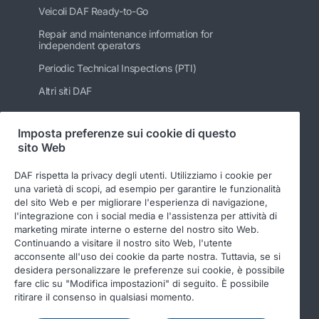
Veicoli DAF Ready-to-Go
Repair and maintenance information for
independent operators
Periodic Technical Inspections (PTI)
Altri siti DAF
Imposta preferenze sui cookie di questo
sito Web
Seguici
DAF rispetta la privacy degli utenti. Utilizziamo i cookie per
una varietà di scopi, ad esempio per garantire le funzionalità
del sito Web e per migliorare l'esperienza di navigazione,
l'integrazione con i social media e l'assistenza per attività di
marketing mirate interne o esterne del nostro sito Web.
Continuando a visitare il nostro sito Web, l'utente
acconsente all'uso dei cookie da parte nostra. Tuttavia, se si
desidera personalizzare le preferenze sui cookie, è possibile
fare clic su "Modifica impostazioni" di seguito. È possibile
© 2026 DAF
Legal notice
Privacy statement
ritirare il consenso in qualsiasi momento.
General conditions
DAF and cookies