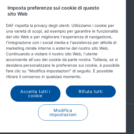
Imposta preferenze sui cookie di questo
sito Web
Seguici
DAF rispetta la privacy degli utenti. Utilizziamo i cookie per
una varietà di scopi, ad esempio per garantire le funzionalità
del sito Web e per migliorare l'esperienza di navigazione,
l'integrazione con i social media e l'assistenza per attività di
marketing mirate interne o esterne del nostro sito Web.
Continuando a visitare il nostro sito Web, l'utente
acconsente all'uso dei cookie da parte nostra. Tuttavia, se si
desidera personalizzare le preferenze sui cookie, è possibile
fare clic su "Modifica impostazioni" di seguito. È possibile
© 2026 DAF
Legal notice
Privacy statement
ritirare il consenso in qualsiasi momento.
General conditions
DAF and cookies
Accetta tutti i
Rifiuta tutti
Income Tax Report
cookie
Modifica
A PACCAR COMPANY
impostazioni
DRIVEN BY QUALITY