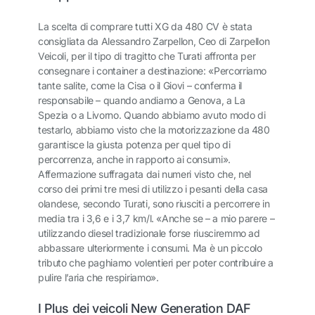
La scelta di comprare tutti XG da 480 CV è stata
consigliata da Alessandro Zarpellon, Ceo di Zarpellon
Veicoli, per il tipo di tragitto che Turati affronta per
consegnare i container a destinazione: «Percorriamo
tante salite, come la Cisa o il Giovi – conferma il
responsabile – quando andiamo a Genova, a La
Spezia o a Livorno. Quando abbiamo avuto modo di
testarlo, abbiamo visto che la motorizzazione da 480
garantisce la giusta potenza per quel tipo di
percorrenza, anche in rapporto ai consumi».
Affermazione suffragata dai numeri visto che, nel
corso dei primi tre mesi di utilizzo i pesanti della casa
olandese, secondo Turati, sono riusciti a percorrere in
media tra i 3,6 e i 3,7 km/l. «Anche se – a mio parere –
utilizzando diesel tradizionale forse riusciremmo ad
abbassare ulteriormente i consumi. Ma è un piccolo
tributo che paghiamo volentieri per poter contribuire a
pulire l’aria che respiriamo».
I Plus dei veicoli New Generation DAF