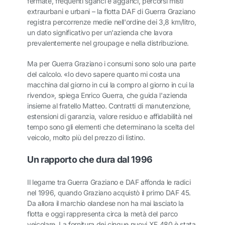
fermate, frequenti sganci e agganci, percorsi misti
extraurbani e urbani – la flotta DAF di Guerra Graziano
registra percorrenze medie nell'ordine dei 3,8 km/litro,
un dato significativo per un'azienda che lavora
prevalentemente nel groupage e nella distribuzione.
Ma per Guerra Graziano i consumi sono solo una parte
del calcolo. «Io devo sapere quanto mi costa una
macchina dal giorno in cui la compro al giorno in cui la
rivendo», spiega Enrico Guerra, che guida l'azienda
insieme al fratello Matteo. Contratti di manutenzione,
estensioni di garanzia, valore residuo e affidabilità nel
tempo sono gli elementi che determinano la scelta del
veicolo, molto più del prezzo di listino.
Un rapporto che dura dal 1996
Il legame tra Guerra Graziano e DAF affonda le radici
nel 1996, quando Graziano acquistò il primo DAF 45.
Da allora il marchio olandese non ha mai lasciato la
flotta e oggi rappresenta circa la metà del parco
veicolare. La fornitura dei cinque nuovi XF 480 è stata