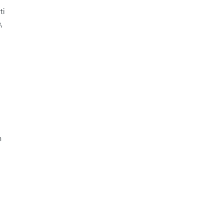
ti
,
n