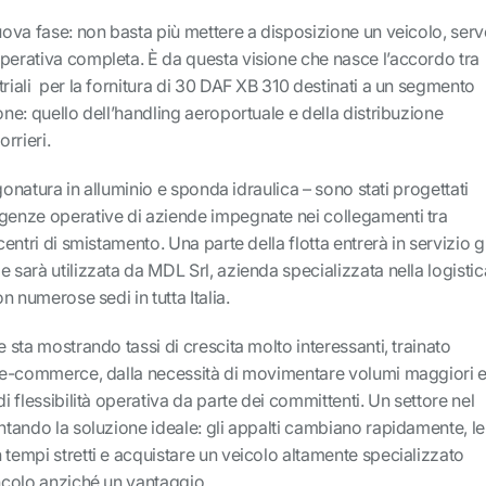
nuova fase: non basta più mettere a disposizione un veicolo, serv
perativa completa. È da questa visione che nasce l’accordo tra
triali per la fornitura di 30 DAF XB 310 destinati a un segmento
one: quello dell’handling aeroportuale e della distribuzione
orrieri.
urgonatura in alluminio e sponda idraulica – sono stati progettati
igenze operative di aziende impegnate nei collegamenti tra
 centri di smistamento. Una parte della flotta entrerà in servizio g
e sarà utilizzata da MDL Srl, azienda specializzata nella logistic
on numerose sedi in tutta Italia.
e sta mostrando tassi di crescita molto interessanti, trainato
si e-commerce, dalla necessità di movimentare volumi maggiori 
di flessibilità operativa da parte dei committenti. Un settore nel
entando la soluzione ideale: gli appalti cambiano rapidamente, le
 tempi stretti e acquistare un veicolo altamente specializzato
incolo anziché un vantaggio.