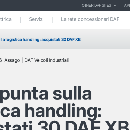
OTHER DAF SITES
A P
ttrica
Servizi
La rete concessionari DAF
lla logistica handling: acquistati 30 DAF XB
6
Assago
DAF Veicoli Industriali
punta sulla
ica handling:
stati 30 DAF XB