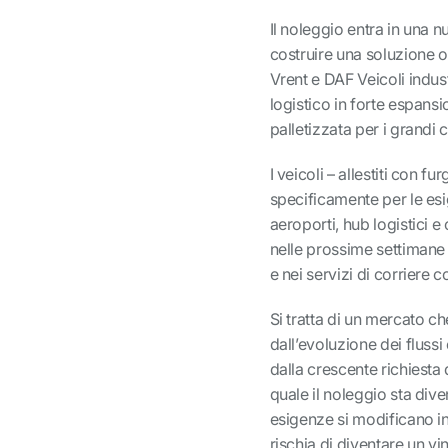
Il noleggio entra in una 
costruire una soluzione o
Vrent e DAF Veicoli indus
logistico in forte espansi
palletizzata per i grandi c
I veicoli – allestiti con f
specificamente per le es
aeroporti, hub logistici e
nelle prossime settimane 
e nei servizi di corriere c
Si tratta di un mercato ch
dall’evoluzione dei flus
dalla crescente richiesta 
quale il noleggio sta div
esigenze si modificano in
rischia di diventare un v