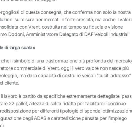
rgogliosi di questa consegna, che conferma non solo la nostra
uzioni su misura per mercati in forte crescita, ma anche il valor
solidata con Vrent, costruita nel tempo su fiducia e visione
imo Dodoni, Amministratore Delegato di DAF Veicoli Industriali
le di larga scala»
anche il simbolo di una trasformazione più profonda del mercato
ettore commerciale di Vrent, oggi il vero valore non nasce più
oleggio, ma dalla capacità di costruire veicoli “cuciti addosso”
l cliente.
il lavoro è partito da specifiche estremamente dettagliate: pas
e 22 pallet, altezza di salita ridotta per facilitare il continuo
 predisposizione per differenti tipologie di sponda, ottimizzazion
figurazione degli ADAS e caratteristiche pensate per l’impiego
ci.