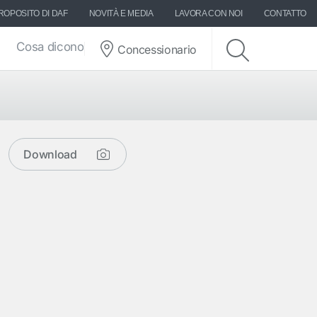
ROPOSITO DI DAF
NOVITÀ E MEDIA
LAVORA CON NOI
CONTATTO
Cosa dicono di DAF
Concessionario
Download