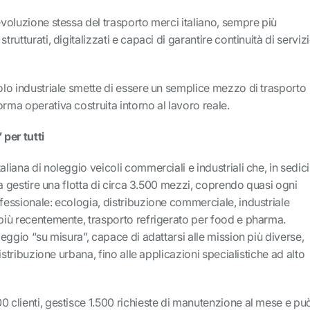
’evoluzione stessa del trasporto merci italiano, sempre più
trutturati, digitalizzati e capaci di garantire continuità di serviz
colo industriale smette di essere un semplice mezzo di trasporto
orma operativa costruita intorno al lavoro reale.
per tutti
aliana di noleggio veicoli commerciali e industriali che, in sedici
ta a gestire una flotta di circa 3.500 mezzi, coprendo quasi ogni
ofessionale: ecologia, distribuzione commerciale, industriale
 più recentemente, trasporto refrigerato per food e pharma.
oleggio “su misura”, capace di adattarsi alle mission più diverse,
 distribuzione urbana, fino alle applicazioni specialistiche ad alto
0 clienti, gestisce 1.500 richieste di manutenzione al mese e pu