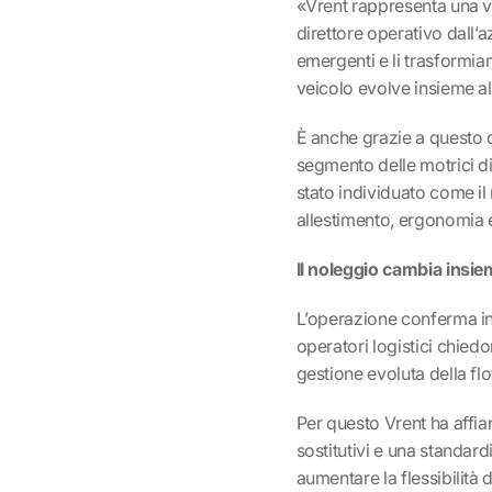
«Vrent rappresenta una v
direttore operativo dall’a
emergenti e li trasformiam
veicolo evolve insieme a
È anche grazie a questo d
segmento delle motrici di
stato individuato come il
allestimento, ergonomia e 
Il noleggio cambia insiem
L’operazione conferma in
operatori logistici chiedo
gestione evoluta della flo
Per questo Vrent ha affia
sostitutivi e una standar
aumentare la flessibilità di